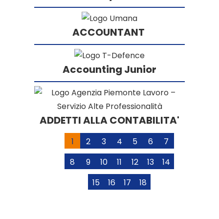
ACCOUNTANT
Accounting Junior
ADDETTI ALLA CONTABILITA'
1
2
3
4
5
6
7
8
9
10
11
12
13
14
15
16
17
18