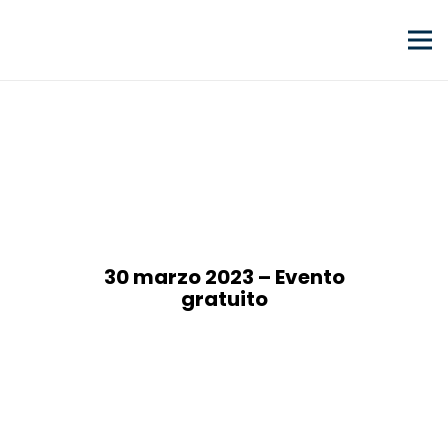
30 marzo 2023 – Evento
gratuito
Job Meeting TORINO
Pala Ruffini
Viale Leonardo Bistolfi, 10 – Torino