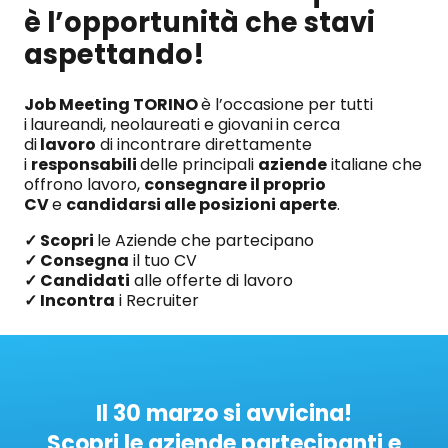
è l’opportunità che stavi
aspettando!
Job Meeting TORINO
è l’occasione per tutti
i
laureandi, neolaureati e giovani
in cerca
di
lavoro
di incontrare direttamente
i
responsabili
delle principali
aziende
italiane che
offrono lavoro,
consegnare
il proprio
CV
e
candidarsi alle posizioni aperte
.
✓ Scopri
le Aziende che partecipano
✓ Consegna
il tuo CV
✓ Candidati
alle offerte di lavoro
✓ Incontra
i Recruiter
Il 30 marzo si avvicina!
Scopri le aziende partecipanti e